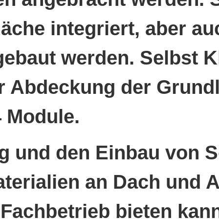
che integriert, aber auc
ebaut werden. Selbst K
ur Abdeckung der Grund
4 Module.
 und den Einbau von So
 Materialien an Dach un
-Fachbetrieb bieten ka