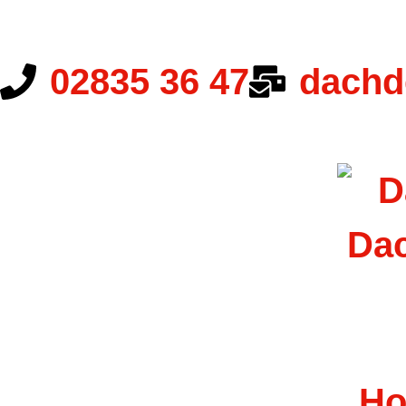
02835 36 47
dachd
H