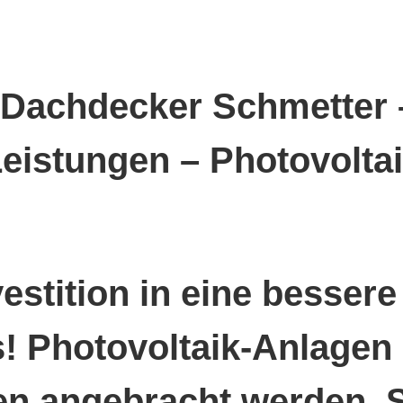
vestition in eine besser
us! Photovoltaik-Anlage
en angebracht werden. 