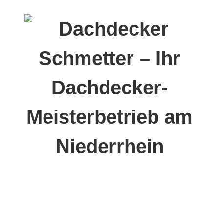
02835 36 47
dachdecker@schmetter.de
Lindenau 18, 47661 Issum