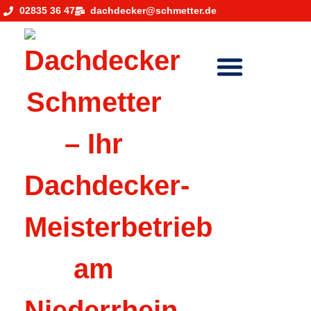
02835 36 47
dachdecker@schmetter.de
DACHFENSTER KONFIGURATOR